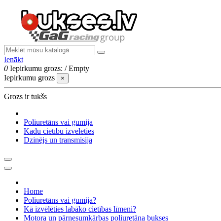
Ienākt
0
Iepirkumu grozs:
/
Empty
Iepirkumu grozs
×
Grozs ir tukšs
Poliuretāns vai gumija
Kādu cietību izvēlēties
Dzinējs un transmisija
Home
Poliuretāns vai gumija?
Kā izvēlēties labāko cietības līmeni?
Motora un pārnesumkārbas poliuretāna bukses