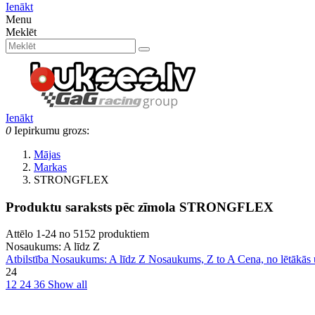
Ienākt
Menu
Meklēt
Ienākt
0
Iepirkumu grozs:
Mājas
Markas
STRONGFLEX
Produktu saraksts pēc zīmola STRONGFLEX
Attēlo 1-24 no 5152 produktiem
Nosaukums: A līdz Z
Atbilstība
Nosaukums: A līdz Z
Nosaukums, Z to A
Cena, no lētākās
24
12
24
36
Show all