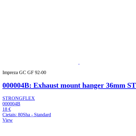
Impreza GC GF 92-00
000004B: Exhaust mount hanger 36mm
STRONGFLEX
000004B
18 €
Cietais: 80Sha - Standard
View