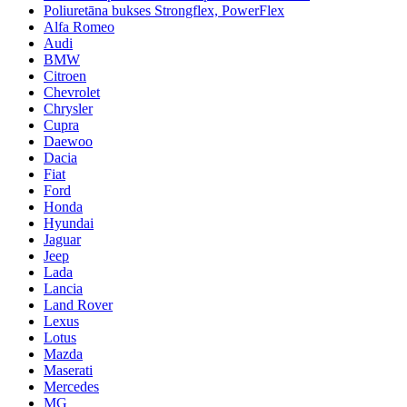
Poliuretāna bukses Strongflex, PowerFlex
Alfa Romeo
Audi
BMW
Citroen
Chevrolet
Chrysler
Cupra
Daewoo
Dacia
Fiat
Ford
Honda
Hyundai
Jaguar
Jeep
Lada
Lancia
Land Rover
Lexus
Lotus
Mazda
Maserati
Mercedes
MG