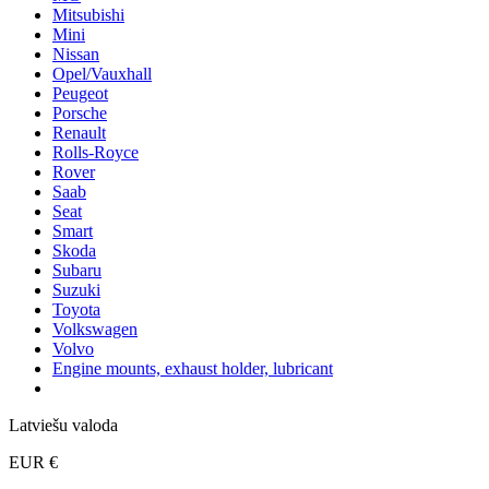
Mitsubishi
Mini
Nissan
Opel/Vauxhall
Peugeot
Porsche
Renault
Rolls-Royce
Rover
Saab
Seat
Smart
Skoda
Subaru
Suzuki
Toyota
Volkswagen
Volvo
Engine mounts, exhaust holder, lubricant
Latviešu valoda
EUR €