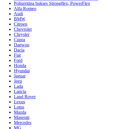
Poliuretāna bukses Strongflex, PowerFlex
Alfa Romeo
Audi
BMW
Citroen
Chevrolet
Chrysler
Cupra
Daewoo
Dacia
Fiat
Ford
Honda
Hyundai
Jaguar
Jeep
Lada
Lancia
Land Rover
Lexus
Lotus
Mazda
Maserati
Mercedes
MG