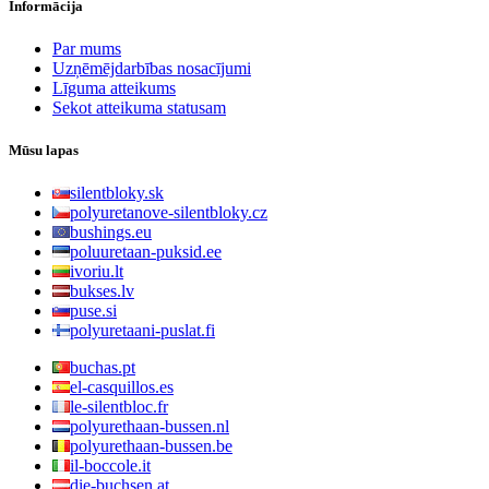
Informācija
Par mums
Uzņēmējdarbības nosacījumi
Līguma atteikums
Sekot atteikuma statusam
Mūsu lapas
silentbloky.sk
polyuretanove-silentbloky.cz
bushings.eu
poluuretaan-puksid.ee
ivoriu.lt
bukses.lv
puse.si
polyuretaani-puslat.fi
buchas.pt
el-casquillos.es
le-silentbloc.fr
polyurethaan-bussen.nl
polyurethaan-bussen.be
il-boccole.it
die-buchsen.at