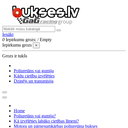
Ienākt
0
Iepirkumu grozs:
/
Empty
Iepirkumu grozs
×
Grozs ir tukšs
Poliuretāns vai gumija
Kādu cietību izvēlēties
Dzinējs un transmisija
Home
Poliuretāns vai gumija?
Kā izvēlēties labāko cietības līmeni?
Motora un pārnesumkārbas poliuretāna bukses