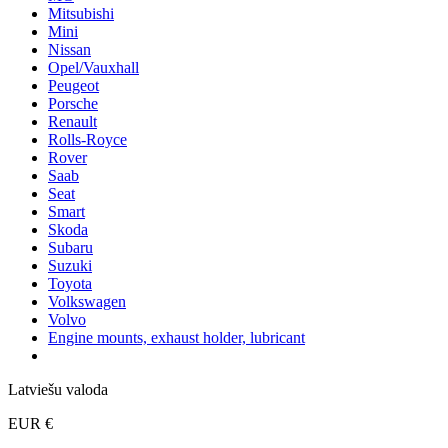
Mitsubishi
Mini
Nissan
Opel/Vauxhall
Peugeot
Porsche
Renault
Rolls-Royce
Rover
Saab
Seat
Smart
Skoda
Subaru
Suzuki
Toyota
Volkswagen
Volvo
Engine mounts, exhaust holder, lubricant
Latviešu valoda
EUR €