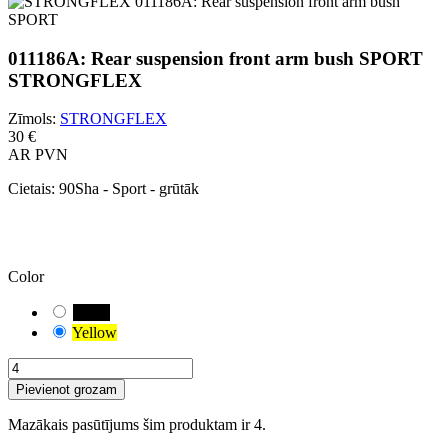
011186A: Rear suspension front arm bush SPORT
STRONGFLEX
Zīmols:
STRONGFLEX
30 €
AR PVN
Cietais:
90Sha - Sport - grūtāk
UZMANĪBU!
Ir atlasīta noklusējuma kombinācija. Rūpīgi pārbaudiet un izmēriet
savam transportlīdzeklim piemēroto bukses variantu.
Color
Black
Yellow
Pievienot grozam
Mazākais pasūtījums šim produktam ir 4.