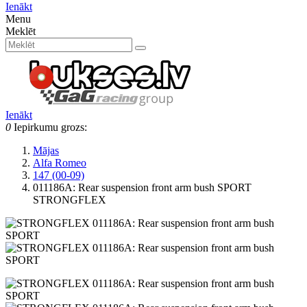
Ienākt
Menu
Meklēt
Ienākt
0
Iepirkumu grozs:
Mājas
Alfa Romeo
147 (00-09)
011186A: Rear suspension front arm bush SPORT
STRONGFLEX