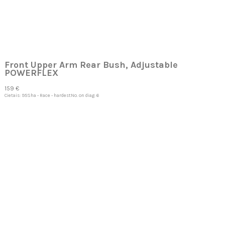
Front Upper Arm Rear Bush, Adjustable
POWERFLEX
159 €
Cietais: 95Sha - Race - hardestNo. on diag: 6