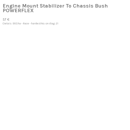
Engine Mount Stabilizer To Chassis Bush
POWERFLEX
57 €
Cietais: 95Sha - Race - hardestNo. on diag: 21