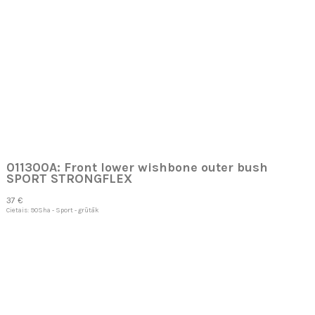
011300A: Front lower wishbone outer bush
SPORT STRONGFLEX
37 €
Cietais: 90Sha - Sport - grūtāk