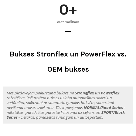
0
+
automašīnas
Bukses Stronflex un PowerFlex vs.
OEM bukses
Mēs piedāvājam poliuretāna bukses no
Strongflex un Powerflex
ražotājiem. Poliuretāna bukses uzlabo automašīnas saķeri un
vadāmību, salīdzinot ar standarta gumijas buksēm, samazinot
nevēlamu bukses izliekumu. Tās ir pieejamas
NORMAL/Road Series
-
mīkstākas, paredzētas parastai lietošanai uz ceļiem, un
SPORT/Black
Series
- cietākas, paredzētas tūningam un autosportam.