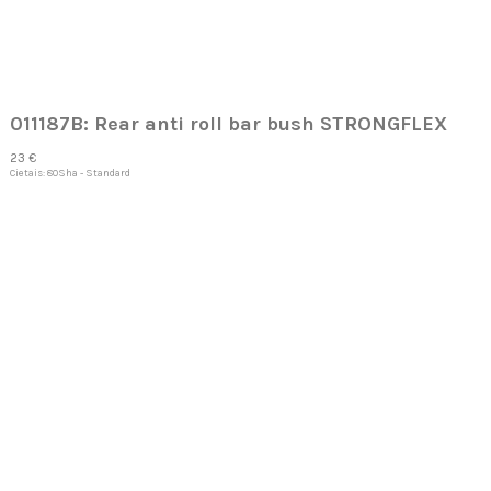
011187B: Rear anti roll bar bush STRONGFLEX
23 €
Cietais: 80Sha - Standard