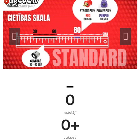
0
ražotāji
0
+
bukses