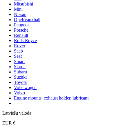
Mitsubishi
Mini
Nissan
Opel/Vauxhall
Peugeot
Porsche
Renault
Rolls-Royce
Rover
Saab
Seat
Smart
Skoda
Subaru
Suzuki
Toyota
Volkswagen
Volvo
Engine mounts, exhaust holder, lubricant
Latviešu valoda
EUR €