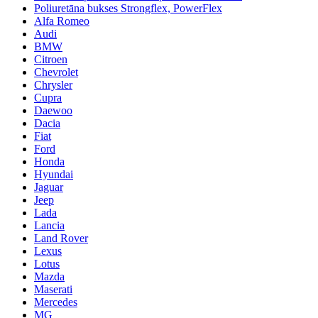
Poliuretāna bukses Strongflex, PowerFlex
Alfa Romeo
Audi
BMW
Citroen
Chevrolet
Chrysler
Cupra
Daewoo
Dacia
Fiat
Ford
Honda
Hyundai
Jaguar
Jeep
Lada
Lancia
Land Rover
Lexus
Lotus
Mazda
Maserati
Mercedes
MG