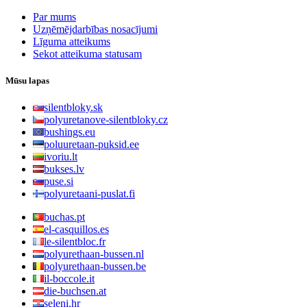
Par mums
Uzņēmējdarbības nosacījumi
Līguma atteikums
Sekot atteikuma statusam
Mūsu lapas
silentbloky.sk
polyuretanove-silentbloky.cz
bushings.eu
poluuretaan-puksid.ee
ivoriu.lt
bukses.lv
puse.si
polyuretaani-puslat.fi
buchas.pt
el-casquillos.es
le-silentbloc.fr
polyurethaan-bussen.nl
polyurethaan-bussen.be
il-boccole.it
die-buchsen.at
seleni.hr