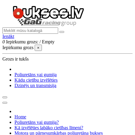
Ienākt
0
Iepirkumu grozs:
/
Empty
Iepirkumu grozs
×
Grozs ir tukšs
Poliuretāns vai gumija
Kādu cietību izvēlēties
Dzinējs un transmisija
Home
Poliuretāns vai gumija?
Kā izvēlēties labāko cietības līmeni?
Motora un pārnesumkārbas poliuretāna bukses