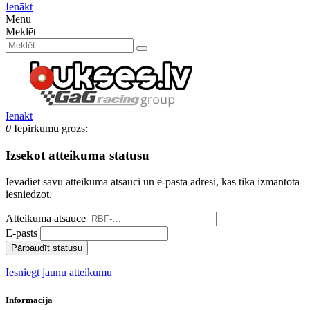
Ienākt
Menu
Meklēt
Ienākt
0
Iepirkumu grozs:
Izsekot atteikuma statusu
Ievadiet savu atteikuma atsauci un e-pasta adresi, kas tika izmantota
iesniedzot.
Atteikuma atsauce
E-pasts
Pārbaudīt statusu
Iesniegt jaunu atteikumu
Informācija