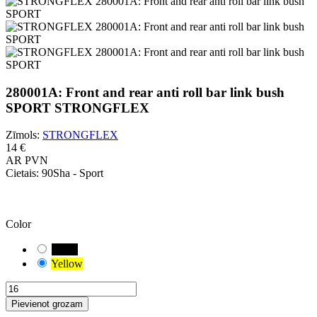
280001A: Front and rear anti roll bar link bush
SPORT STRONGFLEX
Zīmols:
STRONGFLEX
14 €
AR PVN
Cietais:
90Sha - Sport
UZMANĪBU!
Ir atlasīta noklusējuma kombinācija. Rūpīgi pārbaudiet un izmēriet
savam transportlīdzeklim piemēroto bukses variantu.
Color
Black
Yellow
Pievienot grozam