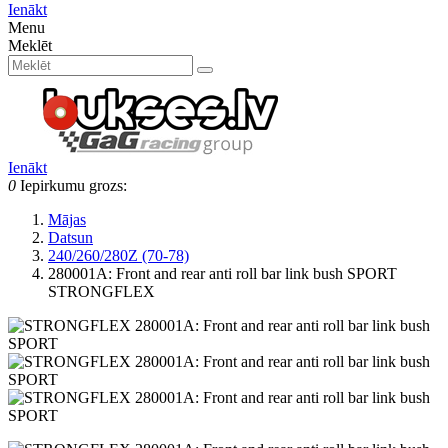
Ienākt
Menu
Meklēt
Ienākt
0
Iepirkumu grozs:
Mājas
Datsun
240/260/280Z (70-78)
280001A: Front and rear anti roll bar link bush SPORT
STRONGFLEX