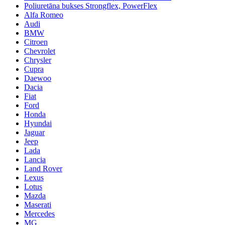
Poliuretāna bukses Strongflex, PowerFlex
Alfa Romeo
Audi
BMW
Citroen
Chevrolet
Chrysler
Cupra
Daewoo
Dacia
Fiat
Ford
Honda
Hyundai
Jaguar
Jeep
Lada
Lancia
Land Rover
Lexus
Lotus
Mazda
Maserati
Mercedes
MG