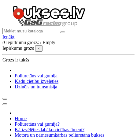
Ienākt
0
Iepirkumu grozs:
/
Empty
Iepirkumu grozs
×
Grozs ir tukšs
Poliuretāns vai gumija
Kādu cietību izvēlēties
Dzinējs un transmisija
Home
Poliuretāns vai gumija?
Kā izvēlēties labāko cietības līmeni?
Motora un pārnesumkārbas poliuretāna bukses