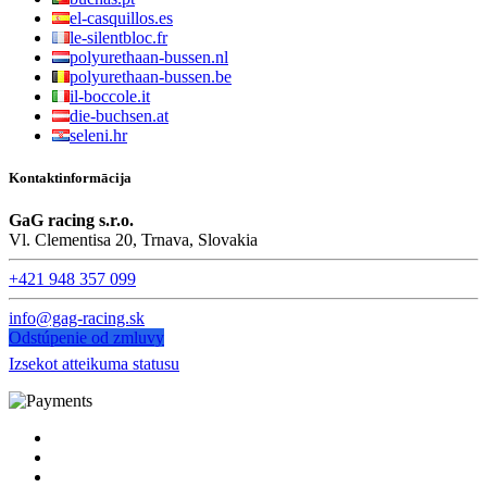
el-casquillos.es
le-silentbloc.fr
polyurethaan-bussen.nl
polyurethaan-bussen.be
il-boccole.it
die-buchsen.at
seleni.hr
Kontaktinformācija
GaG racing s.r.o.
Vl. Clementisa 20, Trnava, Slovakia
+421 948 357 099
info@gag-racing.sk
Odstúpenie od zmluvy
Izsekot atteikuma statusu