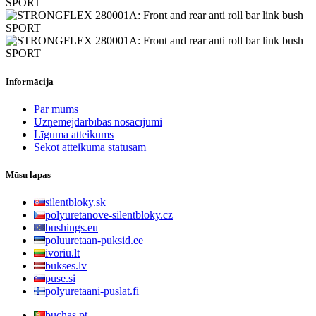
Informācija
Par mums
Uzņēmējdarbības nosacījumi
Līguma atteikums
Sekot atteikuma statusam
Mūsu lapas
silentbloky.sk
polyuretanove-silentbloky.cz
bushings.eu
poluuretaan-puksid.ee
ivoriu.lt
bukses.lv
puse.si
polyuretaani-puslat.fi
buchas.pt