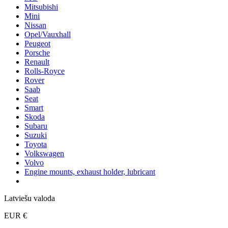
Mitsubishi
Mini
Nissan
Opel/Vauxhall
Peugeot
Porsche
Renault
Rolls-Royce
Rover
Saab
Seat
Smart
Skoda
Subaru
Suzuki
Toyota
Volkswagen
Volvo
Engine mounts, exhaust holder, lubricant
Latviešu valoda
EUR €