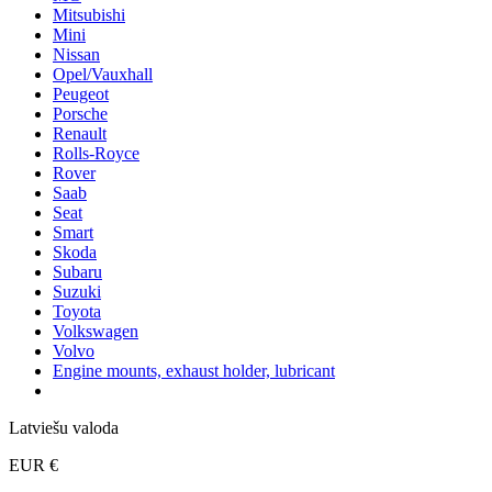
Mitsubishi
Mini
Nissan
Opel/Vauxhall
Peugeot
Porsche
Renault
Rolls-Royce
Rover
Saab
Seat
Smart
Skoda
Subaru
Suzuki
Toyota
Volkswagen
Volvo
Engine mounts, exhaust holder, lubricant
Latviešu valoda
EUR €