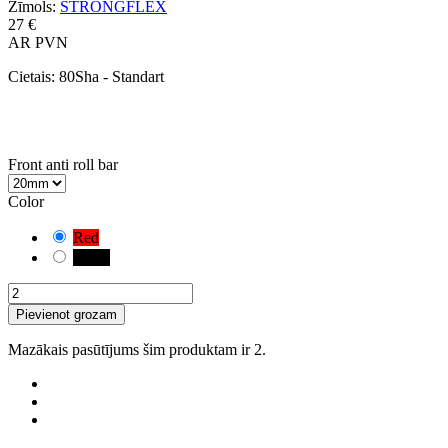
Zīmols:
STRONGFLEX
27 €
AR PVN
Cietais:
80Sha - Standart
UZMANĪBU!
Ir atlasīta noklusējuma kombinācija. Rūpīgi pārbaudiet un izmēriet
savam transportlīdzeklim piemēroto bukses variantu.
Front anti roll bar
Color
Red
Black
Pievienot grozam
Mazākais pasūtījums šim produktam ir 2.