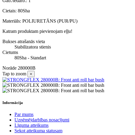
Gab./iedarb.: 1
Cietais: 80Sha
Materiāls: POLIURETĀNS (PUR/PU)
Katram produktam pievienojam eļļu!
Bukses atrašanās vieta
Stabilizatora stienis
Cietums
80Sha - Standart
Norāde
280000B
Tap to zoom
×
Informācija
Par mums
Uzņēmējdarbības nosacījumi
Līguma atteikums
Sekot atteikuma statusam