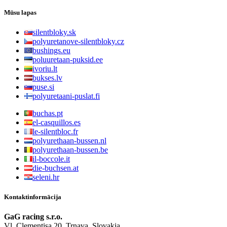
Mūsu lapas
silentbloky.sk
polyuretanove-silentbloky.cz
bushings.eu
poluuretaan-puksid.ee
ivoriu.lt
bukses.lv
puse.si
polyuretaani-puslat.fi
buchas.pt
el-casquillos.es
le-silentbloc.fr
polyurethaan-bussen.nl
polyurethaan-bussen.be
il-boccole.it
die-buchsen.at
seleni.hr
Kontaktinformācija
GaG racing s.r.o.
Vl. Clementisa 20, Trnava, Slovakia