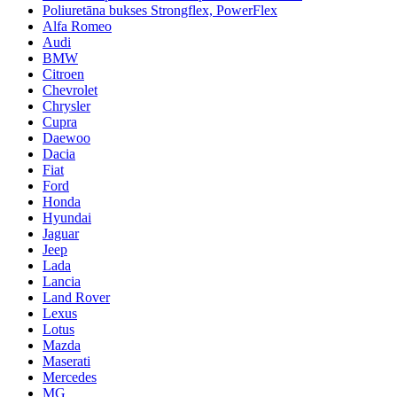
Poliuretāna bukses Strongflex, PowerFlex
Alfa Romeo
Audi
BMW
Citroen
Chevrolet
Chrysler
Cupra
Daewoo
Dacia
Fiat
Ford
Honda
Hyundai
Jaguar
Jeep
Lada
Lancia
Land Rover
Lexus
Lotus
Mazda
Maserati
Mercedes
MG