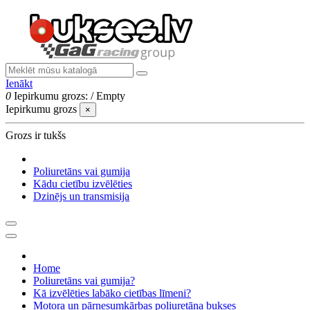
Ienākt
0
Iepirkumu grozs:
/
Empty
Iepirkumu grozs
×
Grozs ir tukšs
Poliuretāns vai gumija
Kādu cietību izvēlēties
Dzinējs un transmisija
Home
Poliuretāns vai gumija?
Kā izvēlēties labāko cietības līmeni?
Motora un pārnesumkārbas poliuretāna bukses