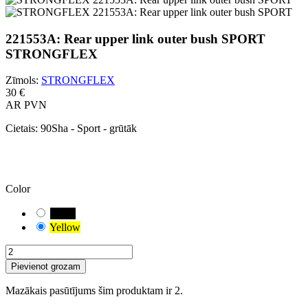
221553A: Rear upper link outer bush SPORT
STRONGFLEX
Zīmols:
STRONGFLEX
30 €
AR PVN
Cietais:
90Sha - Sport - grūtāk
UZMANĪBU!
Ir atlasīta noklusējuma kombinācija. Rūpīgi pārbaudiet un izmēriet
savam transportlīdzeklim piemēroto bukses variantu.
Color
Black
Yellow
Pievienot grozam
Mazākais pasūtījums šim produktam ir 2.