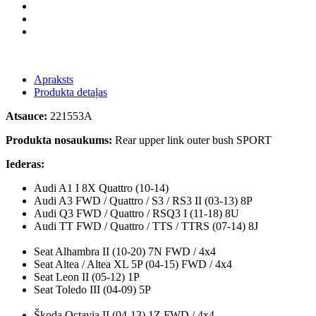
Apraksts
Produkta detaļas
Atsauce:
221553A
Produkta nosaukums:
Rear upper link outer bush SPORT
Iederas:
Audi A1 I 8X Quattro (10-14)
Audi A3 FWD / Quattro / S3 / RS3 II (03-13) 8P
Audi Q3 FWD / Quattro / RSQ3 I (11-18) 8U
Audi TT FWD / Quattro / TTS / TTRS (07-14) 8J
Seat Alhambra II (10-20) 7N FWD / 4x4
Seat Altea / Altea XL 5P (04-15) FWD / 4x4
Seat Leon II (05-12) 1P
Seat Toledo III (04-09) 5P
Škoda Octavia II (04-13) 1Z FWD / 4x4