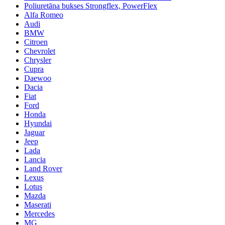
Poliuretāna bukses Strongflex, PowerFlex
Alfa Romeo
Audi
BMW
Citroen
Chevrolet
Chrysler
Cupra
Daewoo
Dacia
Fiat
Ford
Honda
Hyundai
Jaguar
Jeep
Lada
Lancia
Land Rover
Lexus
Lotus
Mazda
Maserati
Mercedes
MG