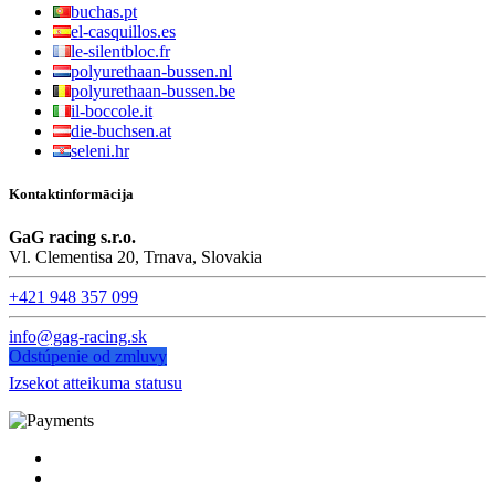
buchas.pt
el-casquillos.es
le-silentbloc.fr
polyurethaan-bussen.nl
polyurethaan-bussen.be
il-boccole.it
die-buchsen.at
seleni.hr
Kontaktinformācija
GaG racing s.r.o.
Vl. Clementisa 20, Trnava, Slovakia
+421 948 357 099
info@gag-racing.sk
Odstúpenie od zmluvy
Izsekot atteikuma statusu