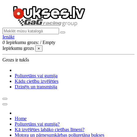
Ienākt
0
Iepirkumu grozs:
/
Empty
Iepirkumu grozs
×
Grozs ir tukšs
Poliuretāns vai gumija
Kādu cietību izvēlēties
Dzinējs un transmisija
Home
Poliuretāns vai gumija?
Kā izvēlēties labāko cietības līmeni?
Motora un pārnesumkārbas poliuretāna bukses