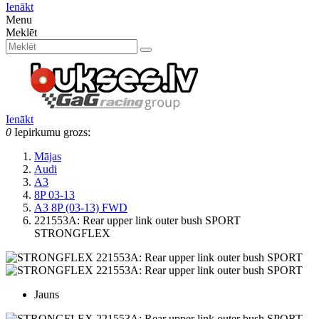
Ienākt
Menu
Meklēt
Ienākt
0
Iepirkumu grozs:
Mājas
Audi
A3
8P 03-13
A3 8P (03-13) FWD
221553A: Rear upper link outer bush SPORT
STRONGFLEX
Jauns