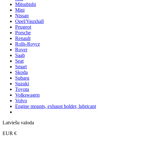
Mitsubishi
Mini
Nissan
Opel/Vauxhall
Peugeot
Porsche
Renault
Rolls-Royce
Rover
Saab
Seat
Smart
Skoda
Subaru
Suzuki
Toyota
Volkswagen
Volvo
Engine mounts, exhaust holder, lubricant
Latviešu valoda
EUR €