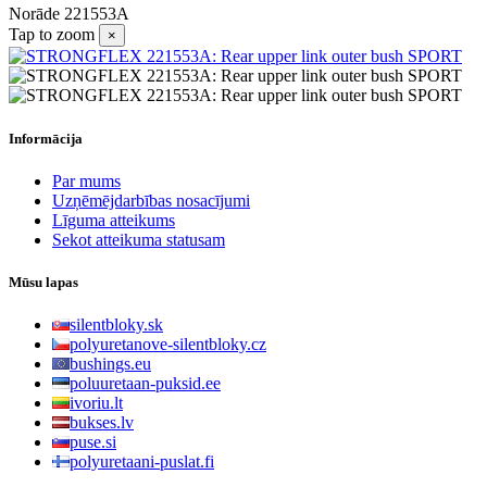
Norāde
221553A
Tap to zoom
×
Informācija
Par mums
Uzņēmējdarbības nosacījumi
Līguma atteikums
Sekot atteikuma statusam
Mūsu lapas
silentbloky.sk
polyuretanove-silentbloky.cz
bushings.eu
poluuretaan-puksid.ee
ivoriu.lt
bukses.lv
puse.si
polyuretaani-puslat.fi