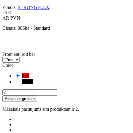
Zīmols:
STRONGFLEX
25 €
AR PVN
Cietais:
80Sha - Standard
UZMANĪBU!
Ir atlasīta noklusējuma kombinācija. Rūpīgi pārbaudiet un izmēriet
savam transportlīdzeklim piemēroto bukses variantu.
Front anti roll bar
Color
Red
Black
Pievienot grozam
Mazākais pasūtījums šim produktam ir 2.