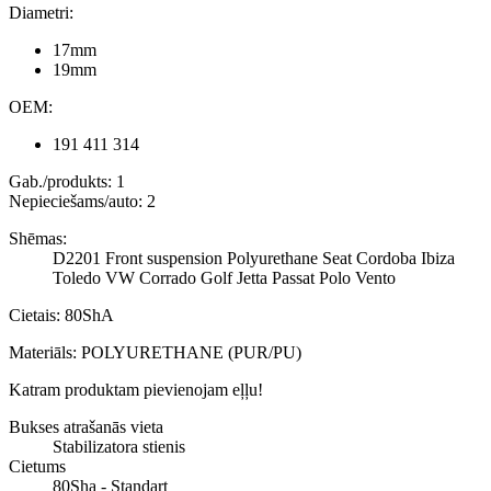
Diametri:
17mm
19mm
OEM:
191 411 314
Gab./produkts: 1
Nepieciešams/auto: 2
Shēmas:
D2201 Front suspension Polyurethane Seat Cordoba Ibiza
Toledo VW Corrado Golf Jetta Passat Polo Vento
Cietais: 80ShA
Materiāls: POLYURETHANE (PUR/PU)
Katram produktam pievienojam eļļu!
Bukses atrašanās vieta
Stabilizatora stienis
Cietums
80Sha - Standart