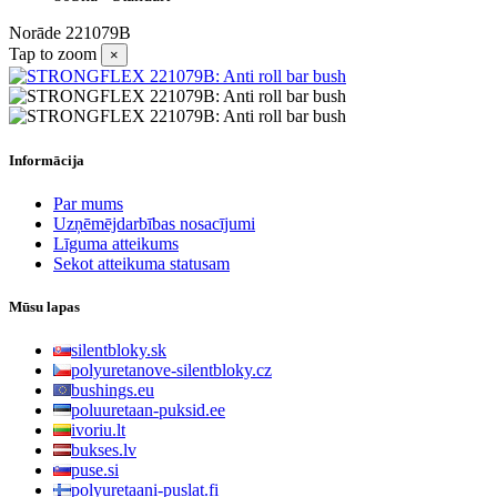
Norāde
221079B
Tap to zoom
×
Informācija
Par mums
Uzņēmējdarbības nosacījumi
Līguma atteikums
Sekot atteikuma statusam
Mūsu lapas
silentbloky.sk
polyuretanove-silentbloky.cz
bushings.eu
poluuretaan-puksid.ee
ivoriu.lt
bukses.lv
puse.si
polyuretaani-puslat.fi