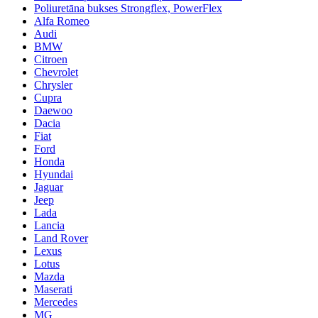
Poliuretāna bukses Strongflex, PowerFlex
Alfa Romeo
Audi
BMW
Citroen
Chevrolet
Chrysler
Cupra
Daewoo
Dacia
Fiat
Ford
Honda
Hyundai
Jaguar
Jeep
Lada
Lancia
Land Rover
Lexus
Lotus
Mazda
Maserati
Mercedes
MG