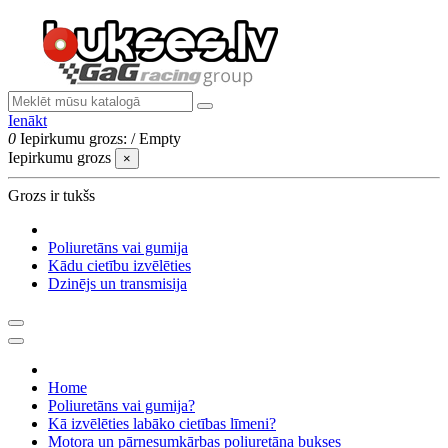
Ienākt
0
Iepirkumu grozs:
/
Empty
Iepirkumu grozs
×
Grozs ir tukšs
Poliuretāns vai gumija
Kādu cietību izvēlēties
Dzinējs un transmisija
Home
Poliuretāns vai gumija?
Kā izvēlēties labāko cietības līmeni?
Motora un pārnesumkārbas poliuretāna bukses