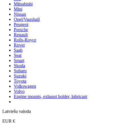
Mitsubishi
Mini
Nissan
Opel/Vauxhall
Peugeot
Porsche
Renault
Rolls-Royce
Rover
Saab
Seat
Smart
Skoda
Subaru
Suzuki
Toyota
Volkswagen
Volvo
Engine mounts, exhaust holder, lubricant
Latviešu valoda
EUR €