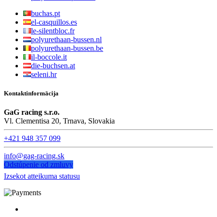
buchas.pt
el-casquillos.es
le-silentbloc.fr
polyurethaan-bussen.nl
polyurethaan-bussen.be
il-boccole.it
die-buchsen.at
seleni.hr
Kontaktinformācija
GaG racing s.r.o.
Vl. Clementisa 20, Trnava, Slovakia
+421 948 357 099
info@gag-racing.sk
Odstúpenie od zmluvy
Izsekot atteikuma statusu