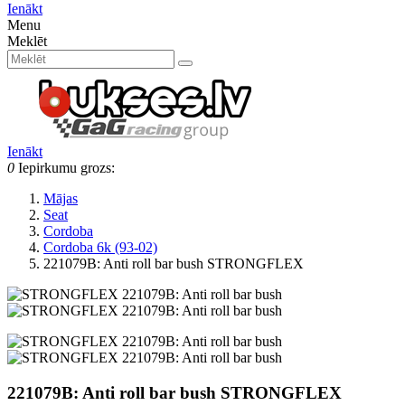
Ienākt
Menu
Meklēt
Ienākt
0
Iepirkumu grozs:
Mājas
Seat
Cordoba
Cordoba 6k (93-02)
221079B: Anti roll bar bush STRONGFLEX
221079B: Anti roll bar bush STRONGFLEX