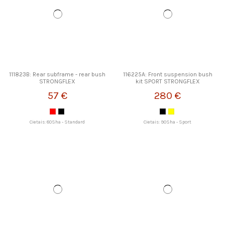
111823B: Rear subframe - rear bush
116225A: Front suspension bush
STRONGFLEX
kit SPORT STRONGFLEX
57 €
280 €
Cietais: 80Sha - Standard
Cietais: 90Sha - Sport