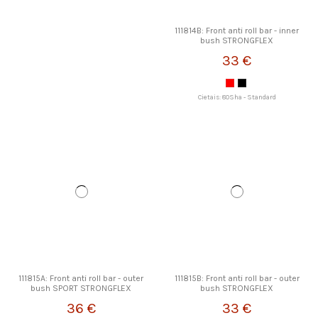
111814B: Front anti roll bar - inner
bush STRONGFLEX
33 €
Cietais: 80Sha - Standard
111815A: Front anti roll bar - outer
111815B: Front anti roll bar - outer
bush SPORT STRONGFLEX
bush STRONGFLEX
36 €
33 €