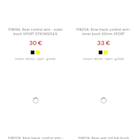
111819A: Rear control arm - outer
111820A: Rear track control arm -
bush SPORT STRONGFLEX
inner bush 33mm SPORT
STRONGFLEX
30 €
33 €
Cietais: 90Sha - Sport - grūtāk
Cietais: 90Sha - Sport - grūtāk
111820B: Rear track control arm -
111821A: Rear anti roll bar bush