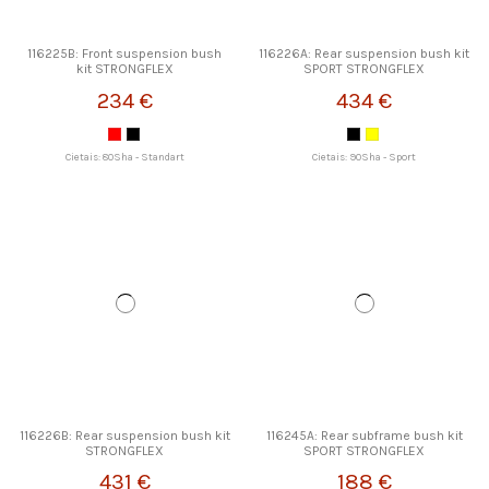
116225B: Front suspension bush
116226A: Rear suspension bush kit
kit STRONGFLEX
SPORT STRONGFLEX
234 €
434 €
Cietais: 80Sha - Standart
Cietais: 90Sha - Sport
116226B: Rear suspension bush kit
116245A: Rear subframe bush kit
STRONGFLEX
SPORT STRONGFLEX
431 €
188 €