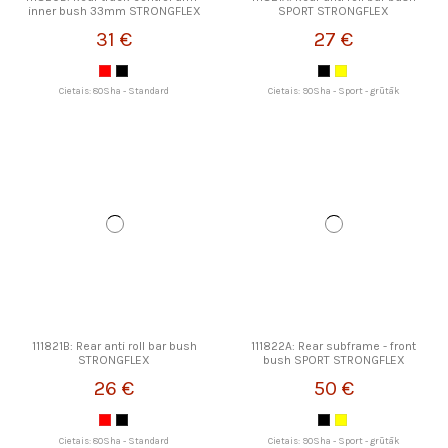
inner bush 33mm STRONGFLEX
SPORT STRONGFLEX
31 €
27 €
Cietais: 80Sha - Standard
Cietais: 90Sha - Sport - grūtāk
111821B: Rear anti roll bar bush
111822A: Rear subframe - front
STRONGFLEX
bush SPORT STRONGFLEX
26 €
50 €
Cietais: 80Sha - Standard
Cietais: 90Sha - Sport - grūtāk