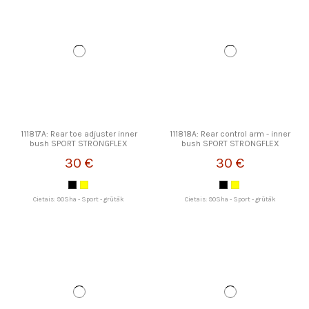
111817A: Rear toe adjuster inner
111818A: Rear control arm - inner
bush SPORT STRONGFLEX
bush SPORT STRONGFLEX
30 €
30 €
Cietais: 90Sha - Sport - grūtāk
Cietais: 90Sha - Sport - grūtāk