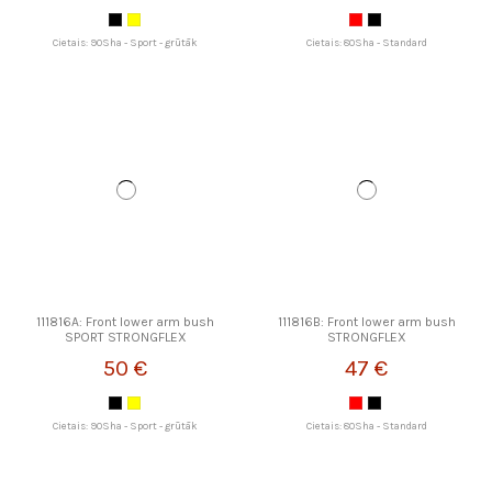
Cietais: 90Sha - Sport - grūtāk
Cietais: 80Sha - Standard
111816A: Front lower arm bush
111816B: Front lower arm bush
SPORT STRONGFLEX
STRONGFLEX
50 €
47 €
Cietais: 90Sha - Sport - grūtāk
Cietais: 80Sha - Standard