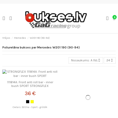
0
Mājas
Mercedes
W201 190 (90-94)
Poliuretāna bukses par Mercedes W201 190 (90-94)
Nosaukums: A līdz Z
24
111814A: Front anti roll bar - inner
bush SPORT STRONGFLEX
36 €
Cietais: 90Sha - Sport - grūtāk