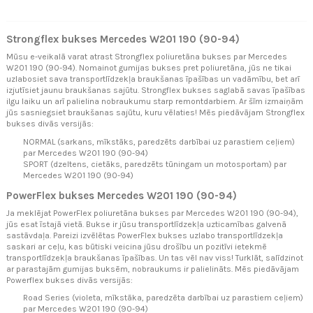
Strongflex bukses Mercedes W201 190 (90-94)
Mūsu e-veikalā varat atrast Strongflex poliuretāna bukses par Mercedes
W201 190 (90-94). Nomainot gumijas bukses pret poliuretāna, jūs ne tikai
uzlabosiet sava transportlīdzekļa braukšanas īpašības un vadāmību, bet arī
izjutīsiet jaunu braukšanas sajūtu. Strongflex bukses saglabā savas īpašības
ilgu laiku un arī palielina nobraukumu starp remontdarbiem. Ar šīm izmaiņām
jūs sasniegsiet braukšanas sajūtu, kuru vēlaties! Mēs piedāvājam Strongflex
bukses divās versijās:
NORMAL (sarkans, mīkstāks, paredzēts darbībai uz parastiem ceļiem)
par Mercedes W201 190 (90-94)
SPORT (dzeltens, cietāks, paredzēts tūningam un motosportam) par
Mercedes W201 190 (90-94)
PowerFlex bukses Mercedes W201 190 (90-94)
Ja meklējat PowerFlex poliuretāna bukses par Mercedes W201 190 (90-94),
jūs esat īstajā vietā. Bukse ir jūsu transportlīdzekļa uzticamības galvenā
sastāvdaļa. Pareizi izvēlētas PowerFlex bukses uzlabo transportlīdzekļa
saskari ar ceļu, kas būtiski veicina jūsu drošību un pozitīvi ietekmē
transportlīdzekļa braukšanas īpašības. Un tas vēl nav viss! Turklāt, salīdzinot
ar parastajām gumijas buksēm, nobraukums ir palielināts. Mēs piedāvājam
Powerflex bukses divās versijās:
Road Series (violeta, mīkstāka, paredzēta darbībai uz parastiem ceļiem)
par Mercedes W201 190 (90-94)