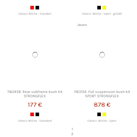
Cietais: 80Sha - Standart
Cietais: 90Sha - Sport - grūtāk
Jauns
116245B: Rear subframe bush kit
116313A: Full suspension bush kit
STRONGFLEX
SPORT STRONGFLEX
177 €
878 €
Cietais: 80Sha - Standard
Cietais: 90Sha - Sport
1
2