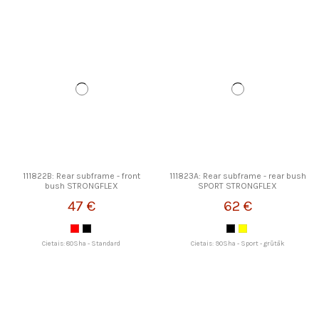
111822B: Rear subframe - front
111823A: Rear subframe - rear bush
bush STRONGFLEX
SPORT STRONGFLEX
47 €
62 €
Cietais: 80Sha - Standard
Cietais: 90Sha - Sport - grūtāk