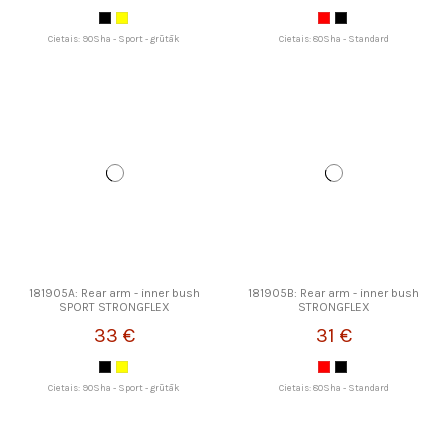
Cietais: 90Sha - Sport - grūtāk
Cietais: 80Sha - Standard
181905A: Rear arm - inner bush
181905B: Rear arm - inner bush
SPORT STRONGFLEX
STRONGFLEX
33 €
31 €
Cietais: 90Sha - Sport - grūtāk
Cietais: 80Sha - Standard