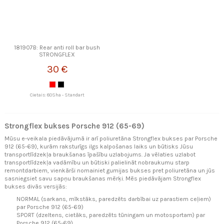
181907B: Rear anti roll bar bush
STRONGFLEX
30 €
Cietais: 80Sha - Standart
Strongflex bukses Porsche 912 (65-69)
Mūsu e-veikala piedāvājumā ir arī poliuretāna Strongflex bukses par Porsche
912 (65-69), kurām raksturīgs ilgs kalpošanas laiks un būtisks Jūsu
transportlīdzekļa braukšanas īpašību uzlabojums. Ja vēlaties uzlabot
transportlīdzekļa vadāmību un būtiski palielināt nobraukumu starp
remontdarbiem, vienkārši nomainiet gumijas bukses pret poliuretāna un jūs
sasniegsiet savu sapņu braukšanas mērķi. Mēs piedāvājam Strongflex
bukses divās versijās:
NORMAL (sarkans, mīkstāks, paredzēts darbībai uz parastiem ceļiem)
par Porsche 912 (65-69)
SPORT (dzeltens, cietāks, paredzēts tūningam un motosportam) par
Porsche 912 (65-69)