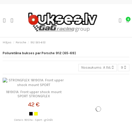
0
Mājas
Porsche
912 (65-69)
Poliuretāna bukses par Porsche 912 (65-69)
Nosaukums: A līdz Z
9
181901A: Front upper shock mount
SPORT STRONGFLEX
42 €
Cietais: 90Sha - Sport - grūtāk