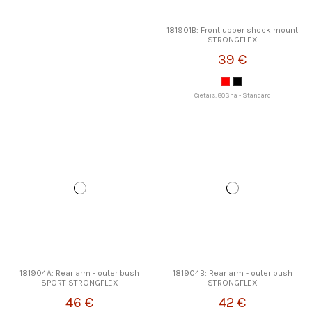
181901B: Front upper shock mount
STRONGFLEX
39 €
Cietais: 80Sha - Standard
181904A: Rear arm - outer bush
181904B: Rear arm - outer bush
SPORT STRONGFLEX
STRONGFLEX
46 €
42 €