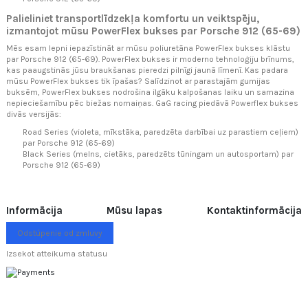
Palieliniet transportlīdzekļa komfortu un veiktspēju,
izmantojot mūsu PowerFlex bukses par Porsche 912 (65-69)
Mēs esam lepni iepazīstināt ar mūsu poliuretāna PowerFlex bukses klāstu
par Porsche 912 (65-69). PowerFlex bukses ir moderno tehnoloģiju brīnums,
kas paaugstinās jūsu braukšanas pieredzi pilnīgi jaunā līmenī. Kas padara
mūsu PowerFlex bukses tik īpašas? Salīdzinot ar parastajām gumijas
buksēm, PowerFlex bukses nodrošina ilgāku kalpošanas laiku un samazina
nepieciešamību pēc biežas nomaiņas. GaG racing piedāvā Powerflex bukses
divās versijās:
Road Series (violeta, mīkstāka, paredzēta darbībai uz parastiem ceļiem)
par Porsche 912 (65-69)
Black Series (melns, cietāks, paredzēts tūningam un autosportam) par
Porsche 912 (65-69)
Informācija
Mūsu lapas
Kontaktinformācija
Odstúpenie od zmluvy
Izsekot atteikuma statusu