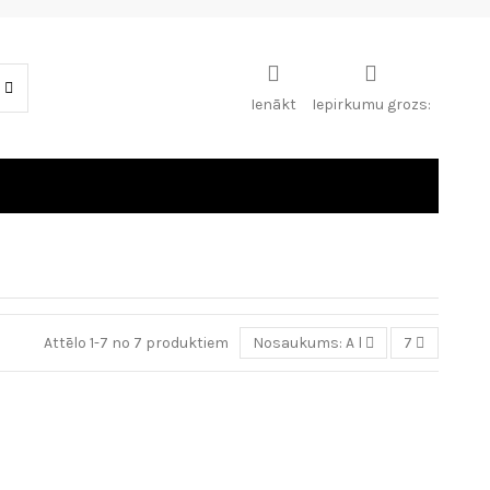
Ienākt
Iepirkumu grozs:
Attēlo 1-7 no 7 produktiem
Nosaukums: A līdz Z
7