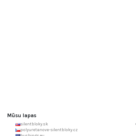
Mūsu lapas
silentbloky.sk
polyuretanove-silentbloky.cz
bushings.eu