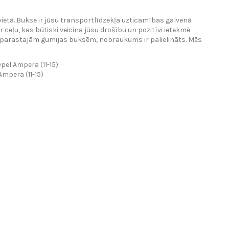
vietā. Bukse ir jūsu transportlīdzekļa uzticamības galvenā
 ceļu, kas būtiski veicina jūsu drošību un pozitīvi ietekmē
ar parastajām gumijas buksēm, nobraukums ir palielināts. Mēs
pel Ampera (11-15)
mpera (11-15)