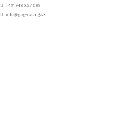
+421 948 357 099
info@gag-racing.sk