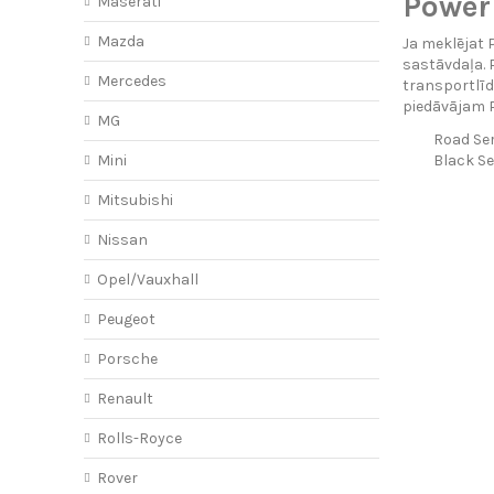
PowerF
Maserati
Mazda
Ja meklējat 
sastāvdaļa. 
Mercedes
transportlīd
piedāvājam P
MG
Road Ser
Mini
Black Se
Mitsubishi
Nissan
Opel/Vauxhall
Peugeot
Porsche
Renault
Rolls-Royce
Rover