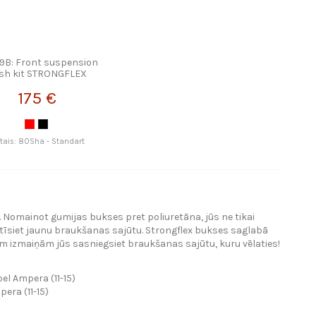
19B: Front suspension
sh kit STRONGFLEX
175 €
etais: 80Sha - Standart
. Nomainot gumijas bukses pret poliuretāna, jūs ne tikai
tīsiet jaunu braukšanas sajūtu. Strongflex bukses saglabā
m izmaiņām jūs sasniegsiet braukšanas sajūtu, kuru vēlaties!
l Ampera (11-15)
era (11-15)