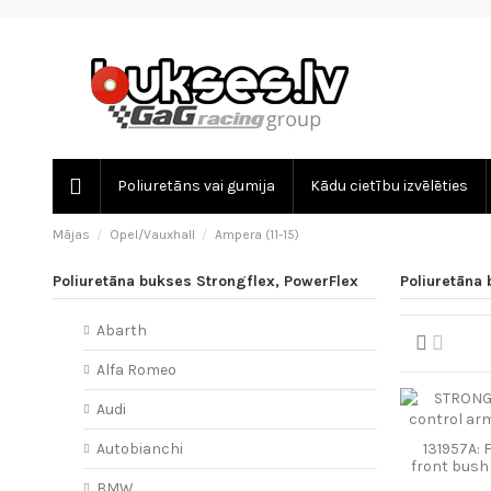
Poliuretāns vai gumija
Kādu cietību izvēlēties
Mājas
Opel/Vauxhall
Ampera (11-15)
Poliuretāna bukses Strongflex, PowerFlex
Poliuretāna 
Abarth
Alfa Romeo
Audi
131957A: 
Autobianchi
front bus
BMW