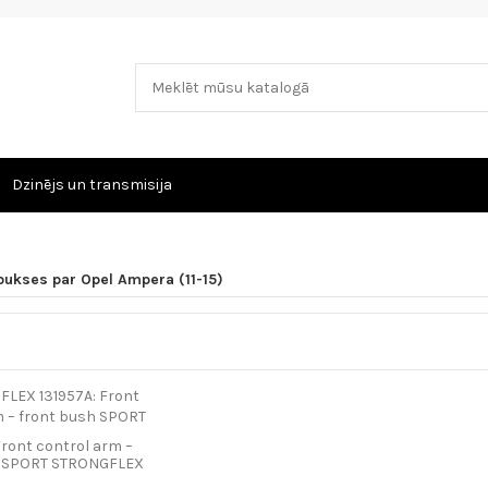
Dzinējs un transmisija
bukses par Opel Ampera (11-15)
Front control arm –
h SPORT STRONGFLEX