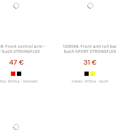
B: Front control arm –
131959A: Front anti roll bar
r bush STRONGFLEX
bush SPORT STRONGFLEX
47 €
31 €
etais: 80Sha - Standart
Cietais: 90Sha - Sport