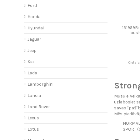
Ford
Honda
131959B: 
Hyundai
bus
Jaguar
Jeep
Kia
Cietais
Lada
Strong
Lamborghini
Lancia
Mūsu e-veika
uzlabosiet s
Land Rover
savas īpašīb
Mēs piedāvāj
Lexus
NORMAL (
SPORT (d
Lotus