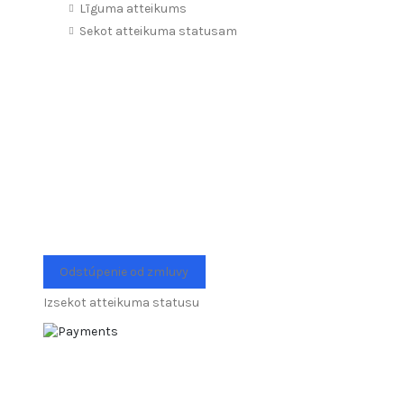
Līguma atteikums
Sekot atteikuma statusam
Odstúpenie od zmluvy
Izsekot atteikuma statusu