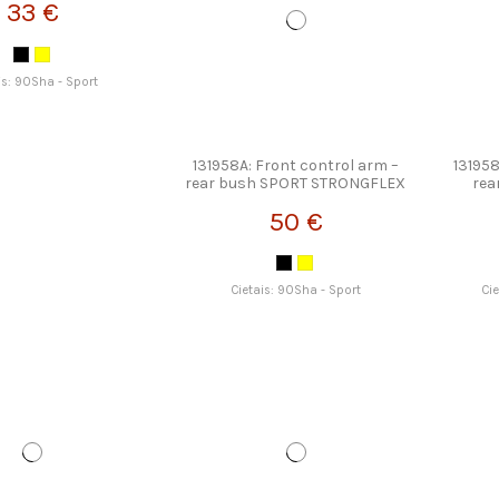
33 €
is: 90Sha - Sport
131958A: Front control arm –
131958
rear bush SPORT STRONGFLEX
rea
50 €
Cietais: 90Sha - Sport
Ci