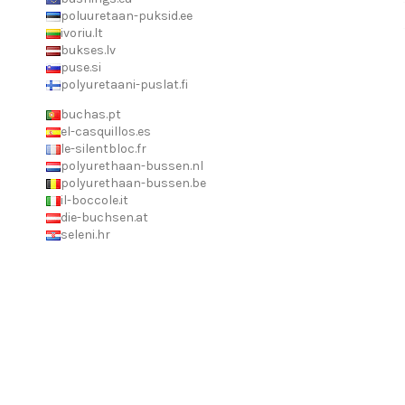
poluuretaan-puksid.ee
ivoriu.lt
bukses.lv
puse.si
polyuretaani-puslat.fi
buchas.pt
el-casquillos.es
le-silentbloc.fr
polyurethaan-bussen.nl
polyurethaan-bussen.be
il-boccole.it
die-buchsen.at
seleni.hr