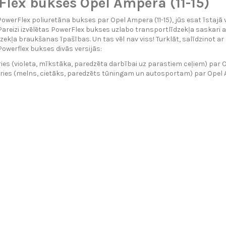
lex bukses Opel Ampera (11-15)
PowerFlex poliuretāna bukses par Opel Ampera (11-15), jūs esat īstajā 
Pareizi izvēlētas PowerFlex bukses uzlabo transportlīdzekļa saskari ar
zekļa braukšanas īpašības. Un tas vēl nav viss! Turklāt, salīdzinot 
owerflex bukses divās versijās:
ies (violeta, mīkstāka, paredzēta darbībai uz parastiem ceļiem) par O
ries (melns, cietāks, paredzēts tūningam un autosportam) par Opel A