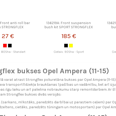
Front anti roll bar
136219A: Front suspension
1362
h STRONGFLEX
bush kit SPORT STRONGFLEX
bu
27 €
185 €
: 80Sha - Standart
Cietais: 90Sha - Sport
Ci
flex bukses Opel Ampera (11-15)
lā varat atrast Strongflex poliuretāna bukses par Opel Ampera (11-15)
ava transportlīdzekļa braukšanas īpašības un vadāmību, bet arī izju
as ilgu laiku un arī palielina nobraukumu starp remontdarbiem. Ar šī
am Strongflex bukses divās versijās:
sarkans, mīkstāks, paredzēts darbībai uz parastiem ceļiem) par Ope
zeltens, cietāks, paredzēts tūningam un motosportam) par Opel Amp