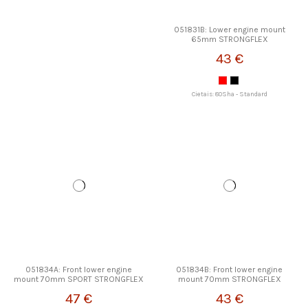
051831B: Lower engine mount
65mm STRONGFLEX
43 €
Cietais: 80Sha - Standard
051834A: Front lower engine
051834B: Front lower engine
mount 70mm SPORT STRONGFLEX
mount 70mm STRONGFLEX
47 €
43 €