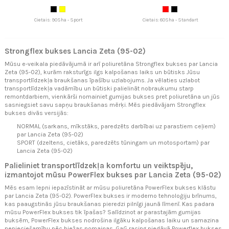
Cietais: 90Sha - Sport
Cietais: 80Sha - Standart
Strongflex bukses Lancia Zeta (95-02)
Mūsu e-veikala piedāvājumā ir arī poliuretāna Strongflex bukses par Lancia
Zeta (95-02), kurām raksturīgs ilgs kalpošanas laiks un būtisks Jūsu
transportlīdzekļa braukšanas īpašību uzlabojums. Ja vēlaties uzlabot
transportlīdzekļa vadāmību un būtiski palielināt nobraukumu starp
remontdarbiem, vienkārši nomainiet gumijas bukses pret poliuretāna un jūs
sasniegsiet savu sapņu braukšanas mērķi. Mēs piedāvājam Strongflex
bukses divās versijās:
NORMAL (sarkans, mīkstāks, paredzēts darbībai uz parastiem ceļiem)
par Lancia Zeta (95-02)
SPORT (dzeltens, cietāks, paredzēts tūningam un motosportam) par
Lancia Zeta (95-02)
Palieliniet transportlīdzekļa komfortu un veiktspēju,
izmantojot mūsu PowerFlex bukses par Lancia Zeta (95-02)
Mēs esam lepni iepazīstināt ar mūsu poliuretāna PowerFlex bukses klāstu
par Lancia Zeta (95-02). PowerFlex bukses ir moderno tehnoloģiju brīnums,
kas paaugstinās jūsu braukšanas pieredzi pilnīgi jaunā līmenī. Kas padara
mūsu PowerFlex bukses tik īpašas? Salīdzinot ar parastajām gumijas
buksēm, PowerFlex bukses nodrošina ilgāku kalpošanas laiku un samazina
nepieciešamību pēc biežas nomaiņas. GaG racing piedāvā Powerflex bukses