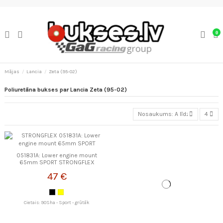
0
Mājas
Lancia
Zeta (95-02)
Poliuretāna bukses par Lancia Zeta (95-02)
Nosaukums: A līdz Z
4
051831A: Lower engine mount
65mm SPORT STRONGFLEX
47 €
Cietais: 90Sha - Sport - grūtāk