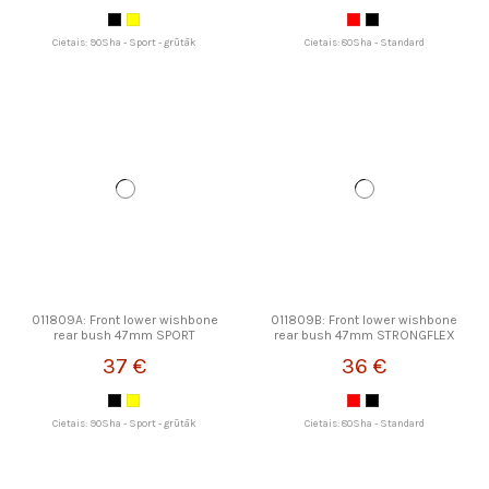
Cietais: 90Sha - Sport - grūtāk
Cietais: 80Sha - Standard
011809A: Front lower wishbone
011809B: Front lower wishbone
rear bush 47mm SPORT
rear bush 47mm STRONGFLEX
STRONGFLEX
37 €
36 €
Cietais: 90Sha - Sport - grūtāk
Cietais: 80Sha - Standard