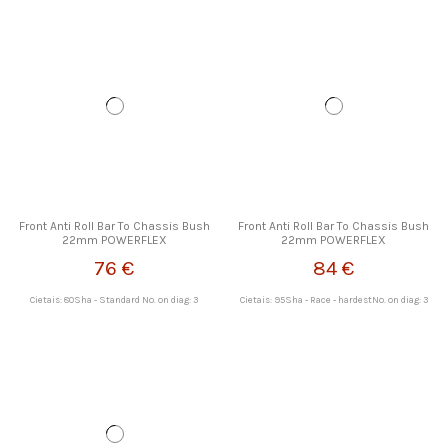
Front Anti Roll Bar To Chassis Bush
Front Anti Roll Bar To Chassis Bush
22mm POWERFLEX
22mm POWERFLEX
76 €
84 €
Cietais: 80Sha - Standard No. on diag: 3
Cietais: 95Sha - Race - hardestNo. on diag: 3