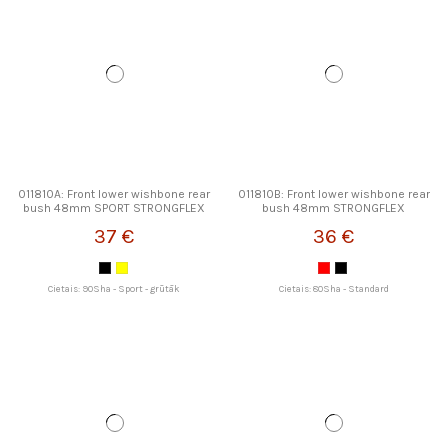
011810A: Front lower wishbone rear
011810B: Front lower wishbone rear
bush 48mm SPORT STRONGFLEX
bush 48mm STRONGFLEX
37 €
36 €
Cietais: 90Sha - Sport - grūtāk
Cietais: 80Sha - Standard