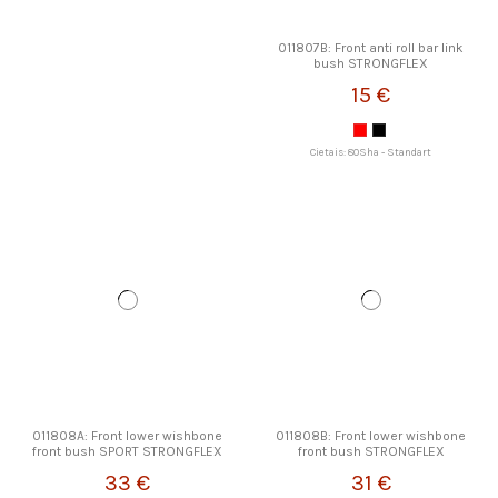
011807B: Front anti roll bar link
bush STRONGFLEX
15 €
Cietais: 80Sha - Standart
011808A: Front lower wishbone
011808B: Front lower wishbone
front bush SPORT STRONGFLEX
front bush STRONGFLEX
33 €
31 €