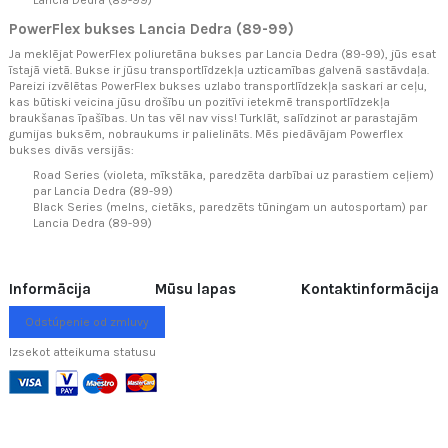
PowerFlex bukses Lancia Dedra (89-99)
Ja meklējat PowerFlex poliuretāna bukses par Lancia Dedra (89-99), jūs esat
īstajā vietā. Bukse ir jūsu transportlīdzekļa uzticamības galvenā sastāvdaļa.
Pareizi izvēlētas PowerFlex bukses uzlabo transportlīdzekļa saskari ar ceļu,
kas būtiski veicina jūsu drošību un pozitīvi ietekmē transportlīdzekļa
braukšanas īpašības. Un tas vēl nav viss! Turklāt, salīdzinot ar parastajām
gumijas buksēm, nobraukums ir palielināts. Mēs piedāvājam Powerflex
bukses divās versijās:
Road Series (violeta, mīkstāka, paredzēta darbībai uz parastiem ceļiem)
par Lancia Dedra (89-99)
Black Series (melns, cietāks, paredzēts tūningam un autosportam) par
Lancia Dedra (89-99)
Informācija
Mūsu lapas
Kontaktinformācija
Odstúpenie od zmluvy
Izsekot atteikuma statusu