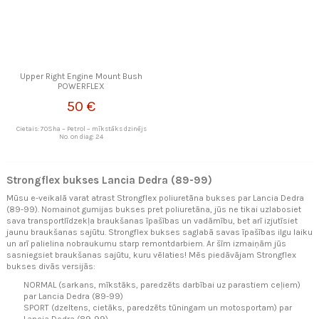
Upper Right Engine Mount Bush
POWERFLEX
50 €
Cietais: 70Sha – Petrol – mīkstāks dzinējs
No. on diag: 24
Strongflex bukses Lancia Dedra (89-99)
Mūsu e-veikalā varat atrast Strongflex poliuretāna bukses par Lancia Dedra
(89-99). Nomainot gumijas bukses pret poliuretāna, jūs ne tikai uzlabosiet
sava transportlīdzekļa braukšanas īpašības un vadāmību, bet arī izjutīsiet
jaunu braukšanas sajūtu. Strongflex bukses saglabā savas īpašības ilgu laiku
un arī palielina nobraukumu starp remontdarbiem. Ar šīm izmaiņām jūs
sasniegsiet braukšanas sajūtu, kuru vēlaties! Mēs piedāvājam Strongflex
bukses divās versijās:
NORMAL (sarkans, mīkstāks, paredzēts darbībai uz parastiem ceļiem)
par Lancia Dedra (89-99)
SPORT (dzeltens, cietāks, paredzēts tūningam un motosportam) par
Lancia Dedra (89-99)