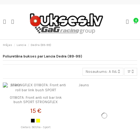
0
Mājas
Lancia
Dedra (89-99)
Poliuretāna bukses par Lancia Dedra (89-99)
Nosaukums: A līdz Z
17
Jauns
Jauns
011807A: Front anti roll bar link
bush SPORT STRONGFLEX
15 €
Cietais: 90Sha - Sport