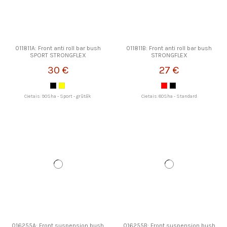
011811A: Front anti roll bar bush
011811B: Front anti roll bar bush
SPORT STRONGFLEX
STRONGFLEX
30 €
27 €
Cietais: 90Sha - Sport - grūtāk
Cietais: 80Sha - Standard
016255A: Front suspension bush
016255B: Front suspension bush