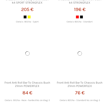
kit SPORT STRONGFLEX
kit STRONGFLEX
205 €
196 €
Cietais: 90Sha - Sport
Cietais: 80Sha - Standart
Front Anti Roll Bar To Chassis Bush
Front Anti Roll Bar To Chassis Bush
21mm POWERFLEX
21mm POWERFLEX
84 €
76 €
Cietais: 95Sha - Race - hardestNo. on diag: 3
Cietais: 80Sha - Standard No. on diag: 3