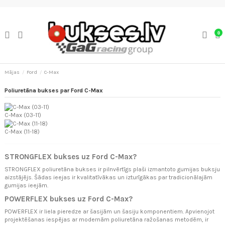
0
Mājas
Ford
C-Max
Poliuretāna bukses par Ford C-Max
C-Max (03-11)
C-Max (11-18)
STRONGFLEX bukses uz Ford C-Max?
STRONGFLEX poliuretāna bukses ir pilnvērtīgs plaši izmantoto gumijas buksju
aizstājējs. Šādas ieejas ir kvalitatīvākas un izturīgākas par tradicionālajām
gumijas ieejām.
POWERFLEX bukses uz Ford C-Max?
POWERFLEX ir liela pieredze ar šasijām un šasiju komponentiem. Apvienojot
projektēšanas iespējas ar modernām poliuretāna ražošanas metodēm, ir