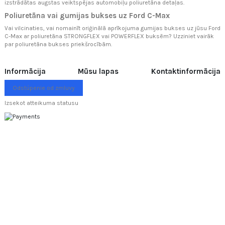
izstrādātas augstas veiktspējas automobiļu poliuretāna detaļas.
Poliuretāna vai gumijas bukses uz Ford C-Max
Vai vilcinaties, vai nomainīt oriģinālā aprīkojuma gumijas bukses uz jūsu Ford
C-Max ar poliuretāna STRONGFLEX vai POWERFLEX buksēm? Uzziniet vairāk
par
poliuretāna bukses priekšrocībām.
Informācija
Mūsu lapas
Kontaktinformācija
Odstúpenie od zmluvy
Izsekot atteikuma statusu