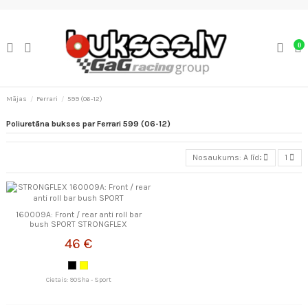
0
Mājas
Ferrari
599 (06-12)
Poliuretāna bukses par Ferrari 599 (06-12)
Nosaukums: A līdz Z
1
160009A: Front / rear anti roll bar
bush SPORT STRONGFLEX
46 €
Cietais: 90Sha - Sport