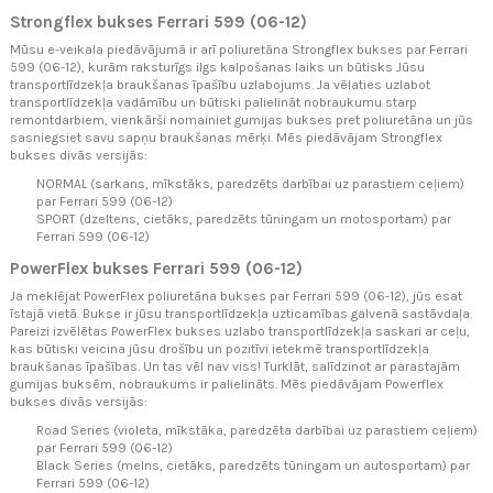
Strongflex bukses Ferrari 599 (06-12)
Mūsu e-veikala piedāvājumā ir arī poliuretāna Strongflex bukses par Ferrari
599 (06-12), kurām raksturīgs ilgs kalpošanas laiks un būtisks Jūsu
transportlīdzekļa braukšanas īpašību uzlabojums. Ja vēlaties uzlabot
transportlīdzekļa vadāmību un būtiski palielināt nobraukumu starp
remontdarbiem, vienkārši nomainiet gumijas bukses pret poliuretāna un jūs
sasniegsiet savu sapņu braukšanas mērķi. Mēs piedāvājam Strongflex
bukses divās versijās:
NORMAL (sarkans, mīkstāks, paredzēts darbībai uz parastiem ceļiem)
par Ferrari 599 (06-12)
SPORT (dzeltens, cietāks, paredzēts tūningam un motosportam) par
Ferrari 599 (06-12)
PowerFlex bukses Ferrari 599 (06-12)
Ja meklējat PowerFlex poliuretāna bukses par Ferrari 599 (06-12), jūs esat
īstajā vietā. Bukse ir jūsu transportlīdzekļa uzticamības galvenā sastāvdaļa.
Pareizi izvēlētas PowerFlex bukses uzlabo transportlīdzekļa saskari ar ceļu,
kas būtiski veicina jūsu drošību un pozitīvi ietekmē transportlīdzekļa
braukšanas īpašības. Un tas vēl nav viss! Turklāt, salīdzinot ar parastajām
gumijas buksēm, nobraukums ir palielināts. Mēs piedāvājam Powerflex
bukses divās versijās:
Road Series (violeta, mīkstāka, paredzēta darbībai uz parastiem ceļiem)
par Ferrari 599 (06-12)
Black Series (melns, cietāks, paredzēts tūningam un autosportam) par
Ferrari 599 (06-12)