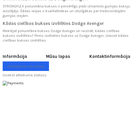
STRONGFLEX poliuretāna bukses ir pilnvērtīgs plaši izmantoto gumijas buksju
aizstājējs. Šādas ieejas ir kvalitatīvākas un izturīgākas par tradicionālajām
gumijas ieejām.
Kādas cietības bukses izvēlēties Dodge Avenger
Meklējat poliuretāna bukses Dodge Avenger un nezināt, kādas cietības
bukses izvēlēties? Pirms izvēlaties bukses uz Dodge Avenger, izlasiet
kādas
cietības bukses izvēlēties.
Informācija
Mūsu lapas
Kontaktinformācija
Odstúpenie od zmluvy
Izsekot atteikuma statusu