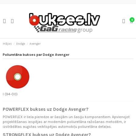
0
Mājas
Dodge
Avenger
Poliuretāna bukses par Dodge Avenger
I (94-00)
POWERFLEX bukses uz Dodge Avenger?
POWERFLEX ir liela pieredze ar šasijām un šasiju komponentiem. Apvienojot
projektēšanas iespējas ar modernām poliuretāna ražošanas metodēm, ir
izstrādātas augstas veiktspējas automobiļu poliuretāna detaļas.
STRONGFLEX bukses uz Dodge Avenger?